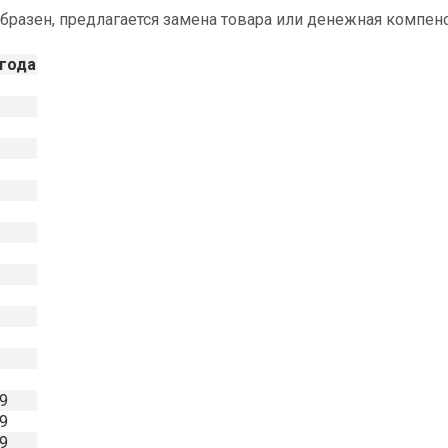
разен, предлагается замена товара или денежная компенс
 года
9
9
9