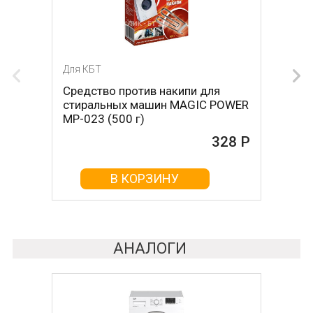
Для КБТ
Для КБТ
Средство против накипи для
Средство против накипи для
стиральных машин MAGIC POWER
стиральных машин BON BN-023
MP-023 (500 г)
(500 г)
328 Р
161 Р
В КОРЗИНУ
В КОРЗИНУ
АНАЛОГИ