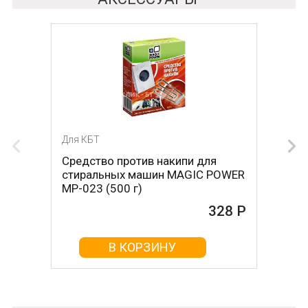
Для КБТ
Для КБТ
Средство против накипи для
Средство против накипи для
стиральных машин MAGIC POWER
стиральных машин BON BN-023
MP-023 (500 г)
(500 г)
328 Р
161 Р
В КОРЗИНУ
В КОРЗИНУ