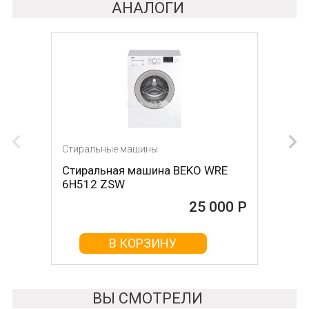
АНАЛОГИ
Стиральные машины
Стиральные машины
Стиральная машина BEKO WRE
Стиральная машина LG
6H512 ZSW
F4J6VN0W
25 000 Р
25 000 Р
В КОРЗИНУ
В КОРЗИНУ
ВЫ СМОТРЕЛИ