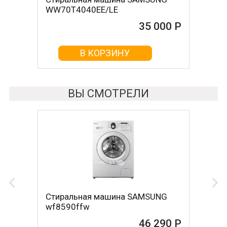
WW70T4040EE/LE
wlk2416soe
35 000 Р
35 000 Р
В КОРЗИНУ
В КОРЗИНУ
ВЫ СМОТРЕЛИ
Стиральная машина SAMSUNG
wf8590ffw
46 290 Р