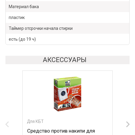
Материал бака
пластик
Таймер отсрочки начала стирки
есть (до 19 ч)
АКСЕССУАРЫ
Для КБТ
Для КБТ
Средство против накипи для
Средство против накипи для