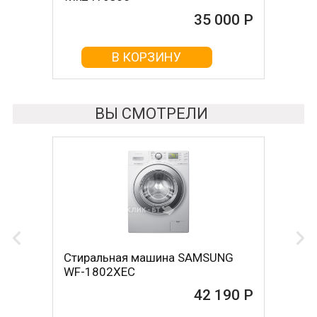
35 000 Р
35 010 Р
В КОРЗИНУ
В КОРЗИНУ
ВЫ СМОТРЕЛИ
Стиральная машина SAMSUNG
WF-1802XEC
42 190 Р