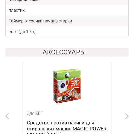
пластик
Таймер отсрочки начала стирки
есть (до 19 ч)
АКСЕССУАРЫ
Для КБТ
Для КБТ
Средство против накипи для
Средство против накипи для
стиральных машин MAGIC POWER
стиральных машин BON BN-023