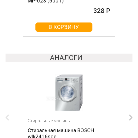
MP-023 (500 г)
(500 г)
328 Р
161 Р
В КОРЗИНУ
В КОРЗИНУ
АНАЛОГИ
Стиральные машины
Стиральные машины
Стиральная машина BOSCH
Стиральная машина ZANUSSI zwp
wlk2416soe
581