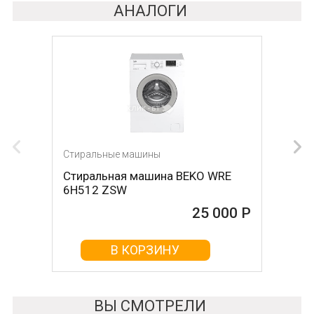
АНАЛОГИ
Стиральные машины
Стиральные машины
Стиральная машина BEKO WRE
Стиральная машина LG
6H512 ZSW
F4J6VN0W
25 000 Р
25 000 Р
В КОРЗИНУ
В КОРЗИНУ
ВЫ СМОТРЕЛИ