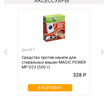
АКСЕССУАРЫ
Для КБТ
Для КБТ
Средство против накипи для
Средство против накипи для
стиральных машин MAGIC POWER
стиральных машин BON BN-023
MP-023 (500 г)
(500 г)
328 Р
161 Р
В КОРЗИНУ
В КОРЗИНУ