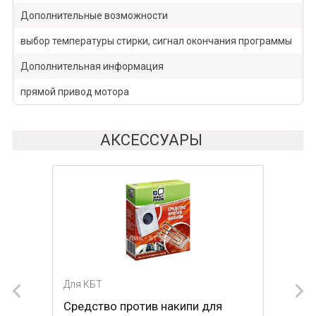
Дополнительные возможности
выбор температуры стирки, сигнал окончания программы
Дополнительная информация
прямой привод мотора
АКСЕССУАРЫ
Для КБТ
Для КБТ
Средство против накипи для
Средство против накипи для