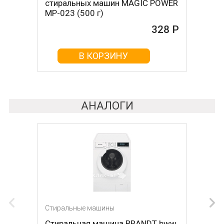
стиральных машин MAGIC POWER
стиральных машин BON BN-023
MP-023 (500 г)
(500 г)
328 Р
161 Р
В КОРЗИНУ
В КОРЗИНУ
АНАЛОГИ
Стиральные машины
Стиральные машины
Стиральная машина BRANDT bww
Стиральная машина BOSCH wlk