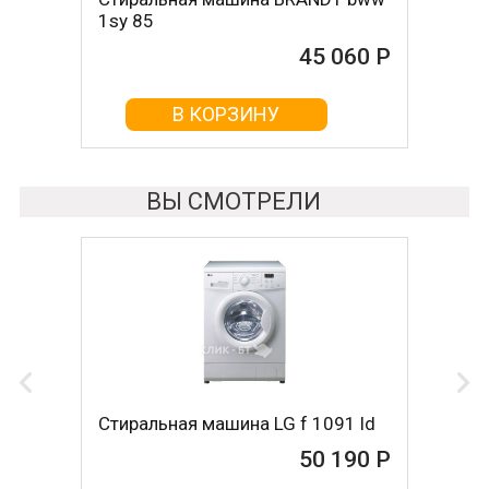
1sy 85
24263 oe
45 060 Р
45 090 Р
В КОРЗИНУ
В КОРЗИНУ
ВЫ СМОТРЕЛИ
Стиральная машина LG f 1091 ld
50 190 Р