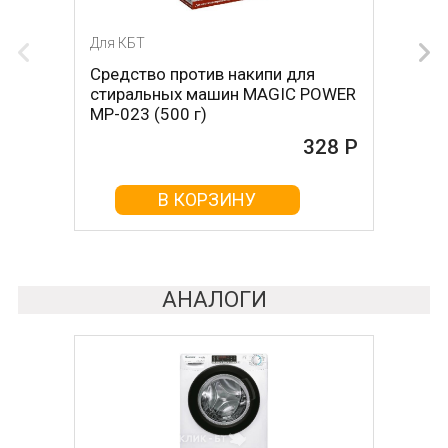
Для КБТ
Для КБТ
Средство против накипи для
Средство против накипи для
стиральных машин MAGIC POWER
стиральных машин BON BN-023
MP-023 (500 г)
(500 г)
328 Р
161 Р
В КОРЗИНУ
В КОРЗИНУ
АНАЛОГИ