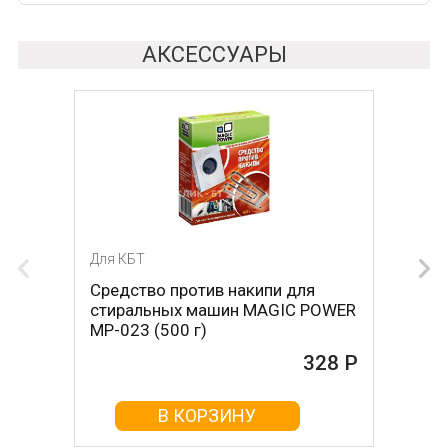
АКСЕССУАРЫ
Для КБТ
Для КБТ
Средство против накипи для
Средство против накипи для
стиральных машин MAGIC POWER
стиральных машин BON BN-023
MP-023 (500 г)
(500 г)
328 Р
161 Р
В КОРЗИНУ
В КОРЗИНУ