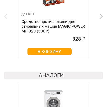
Для КБТ
Для КБТ
Средство против накипи для
Средство против накипи для
стиральных машин MAGIC POWER
стиральных машин BON BN-023
MP-023 (500 г)
(500 г)
328 Р
161 Р
В КОРЗИНУ
В КОРЗИНУ
АНАЛОГИ