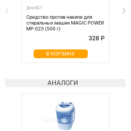
Для КБТ
Для КБТ
Средство против накипи для
Средство против накипи для
стиральных машин MAGIC POWER
стиральных машин BON BN-023
MP-023 (500 г)
(500 г)
328 Р
161 Р
В КОРЗИНУ
В КОРЗИНУ
АНАЛОГИ