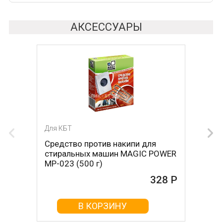
АКСЕССУАРЫ
Для КБТ
Для КБТ
Средство против накипи для
Средство против накипи для
стиральных машин MAGIC POWER
стиральных машин BON BN-023
MP-023 (500 г)
(500 г)
328 Р
161 Р
В КОРЗИНУ
В КОРЗИНУ