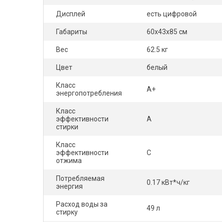
Дисплей
есть цифровой
Габариты
60x43x85 см
Вес
62.5 кг
Цвет
белый
Класс
A+
энергопотребления
Класс
эффективности
A
стирки
Класс
эффективности
С
отжима
Потребляемая
0.17 кВт*ч/кг
энергия
Расход воды за
49 л
стирку