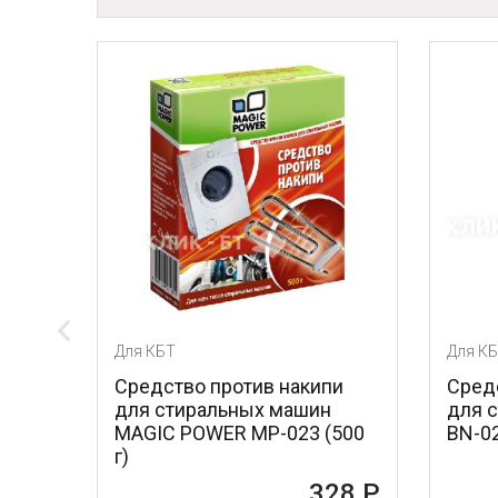
Для КБТ
ротив накипи
Средство против накипи
ьных машин
для стиральных машин BON
R MP-023 (500
BN-023 (500 г)
161 Р
328 Р