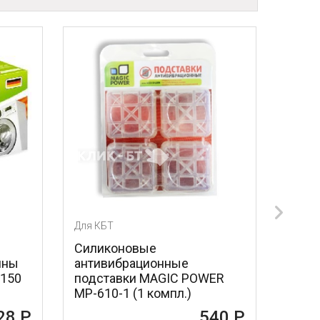
Для КБТ
ые
Силиконовые
ионные
антивибрационные
MAGIC POWER
подставки BON BN-610-1 (1
 компл.)
компл.)
540 Р
588 Р