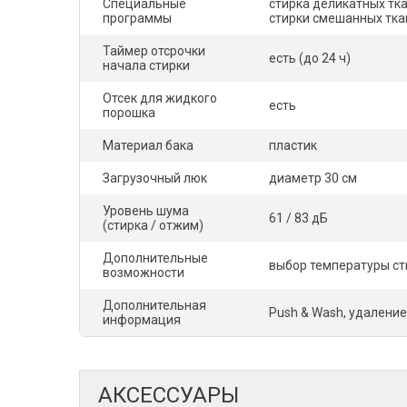
Специальные
стирка деликатных тк
программы
стирки смешанных ткан
Таймер отсрочки
есть (до 24 ч)
начала стирки
Отсек для жидкого
есть
порошка
Материал бака
пластик
Загрузочный люк
диаметр 30 см
Уровень шума
61 / 83 дБ
(стирка / отжим)
Дополнительные
выбор температуры ст
возможности
Дополнительная
Push & Wash, удаление
информация
АКСЕССУАРЫ