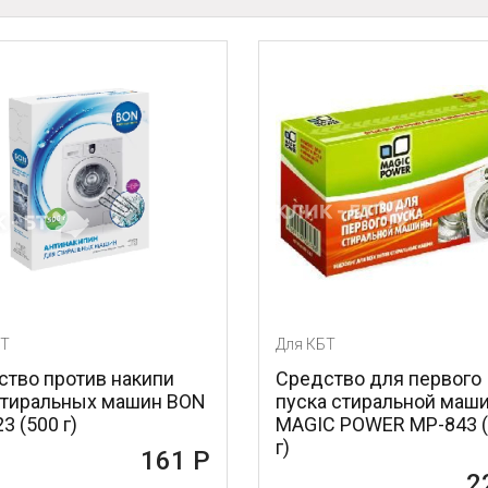
Для КБТ
Для КБТ
Средство для первого
Силиконов
пуска стиральной машины
антивибрац
MAGIC POWER MP-843 (150
подставки 
г)
MP-610-1 (1
228 Р