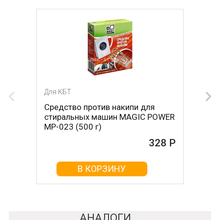
Для КБТ
Для КБТ
Средство против накипи для
Средство против накипи для
стиральных машин MAGIC POWER
стиральных машин BON BN-023
MP-023 (500 г)
(500 г)
328 Р
161 Р
В КОРЗИНУ
В КОРЗИНУ
АНАЛОГИ