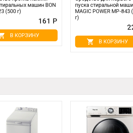
пуска стиральной машины
антивибр
MAGIC POWER MP-843 (150
подставк
г)
MP-610-1 
Р
228 Р
В КОРЗИНУ