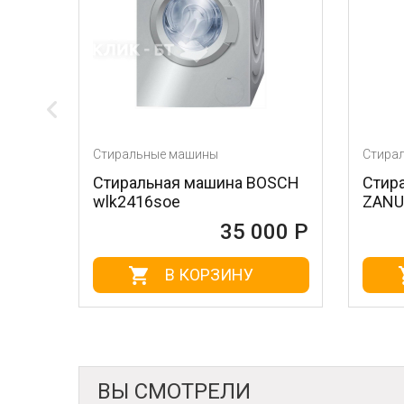
е машины
Стиральные машины
ная машина BOSCH
Стиральная машина
oe
ZANUSSI zwp 581
35 000 Р
35 010 
В КОРЗИНУ
В КОРЗИНУ
ВЫ СМОТРЕЛИ