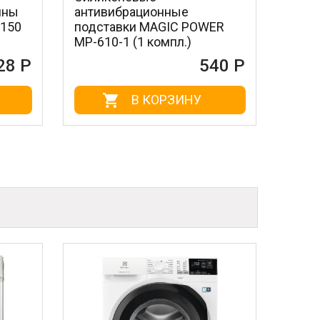
ационные
антивибрационные
и MAGIC POWER
подставки BON BN-610-1 (1
(1 компл.)
компл.)
540 Р
588 
В КОРЗИНУ
В КОРЗИНУ