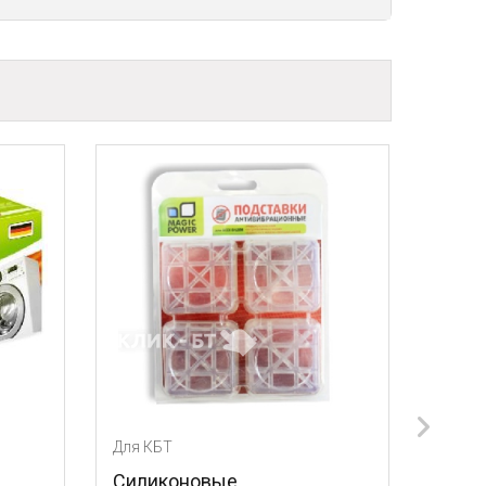
Для КБТ
вые
Силиконовые