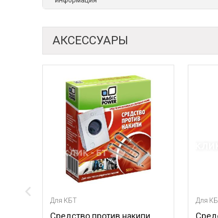
информация
АКСЕССУАРЫ
Для КБТ
против накипи
Средство против накипи