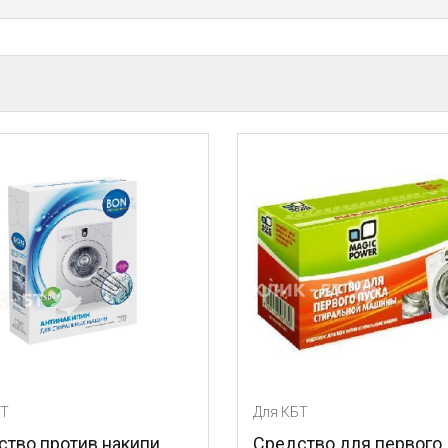
Для КБТ
Для КБТ
Средство для первого
Силиконо