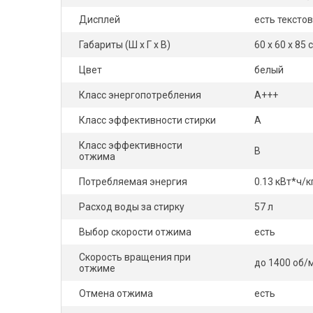
Дисплей
есть тексто
Габариты (Ш x Г x В)
60 x 60 x 85 
Цвет
белый
Класс энергопотребления
A+++
Класс эффективности стирки
A
Класс эффективности
B
отжима
Потребляемая энергия
0.13 кВт*ч/к
Расход воды за стирку
57 л
Выбор скорости отжима
есть
Скорость вращения при
до 1400 об/
отжиме
Отмена отжима
есть