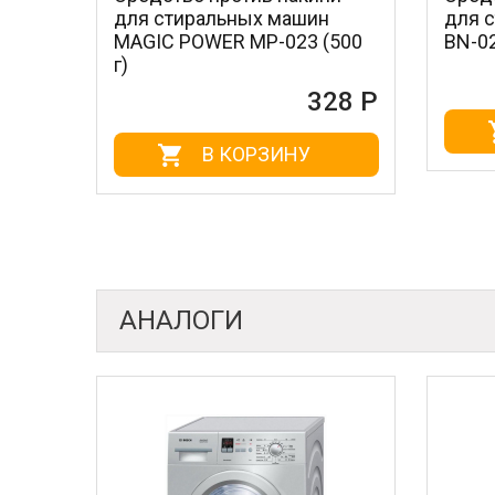
альных машин
для стиральных машин BON
WER MP-023 (500
BN-023 (500 г)
161 
328 Р
В КОРЗИНУ
В КОРЗИНУ
АНАЛОГИ