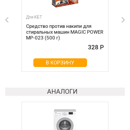
Для КБТ
Для КБТ
Средство против накипи для
Средство против накипи для
стиральных машин MAGIC POWER
стиральных машин BON BN-023
MP-023 (500 г)
(500 г)
328 Р
161 Р
В КОРЗИНУ
В КОРЗИНУ
АНАЛОГИ