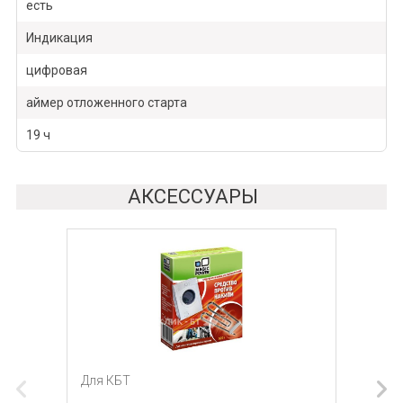
есть
Индикация
цифровая
аймер отложенного старта
19 ч
АКСЕССУАРЫ
Для КБТ
Для КБТ