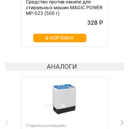
Средство против накипи для
Средство против накипи для
стиральных машин MAGIC POWER
стиральных машин BON BN-023
MP-023 (500 г)
(500 г)
328 Р
161 Р
В КОРЗИНУ
В КОРЗИНУ
АНАЛОГИ
Стиральные машины
Стиральные машины