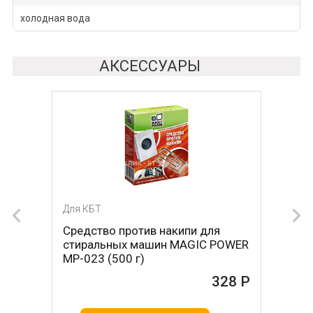
холодная вода
АКСЕССУАРЫ
Для КБТ
Для КБТ
Средство против накипи для
Средство против накипи для
стиральных машин MAGIC POWER
стиральных машин BON BN-023
MP-023 (500 г)
(500 г)
328 Р
161 Р