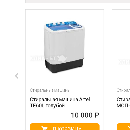
ы
Стиральные машины
ина Artel
Стиральная машина OPTIMA
МСП-55П
10 000 Р
10 005 Р
РЗИНУ
В КОРЗИНУ