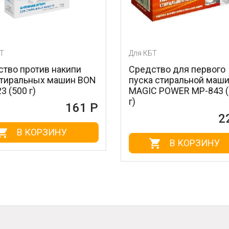
Для КБТ
Для КБТ
Средство для первого
Силиконовые
пуска стиральной машины
антивибрацион
MAGIC POWER MP-843 (150
подставки MAG
г)
MP-610-1 (1 ком
228 Р
В КОРЗИНУ
В КО