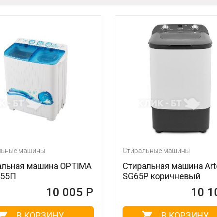
Стиральные машины
Стиральные маши
Стиральная машина Artel
Стиральная ма
SG65P коричневый
смп 40 (н)
10 100 Р
В КОРЗИНУ
В КО