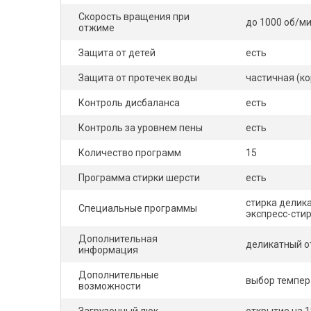
Скорость вращения при
до 1000 об/м
отжиме
Защита от детей
есть
Защита от протечек воды
частичная (ко
Контроль дисбаланса
есть
Контроль за уровнем пены
есть
Количество программ
15
Программа стирки шерсти
есть
стирка делика
Специальные программы
экспресс-сти
Дополнительная
деликатный от
информация
Дополнительные
выбор темпер
возможности