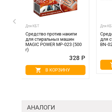
Для КБТ
в накипи
Средство против накипи
х машин
для стиральных машин BON
P-023 (500
BN-023 (500 г)
161 Р
328 Р
В КОРЗИНУ
РЗИНУ
АНАЛОГИ