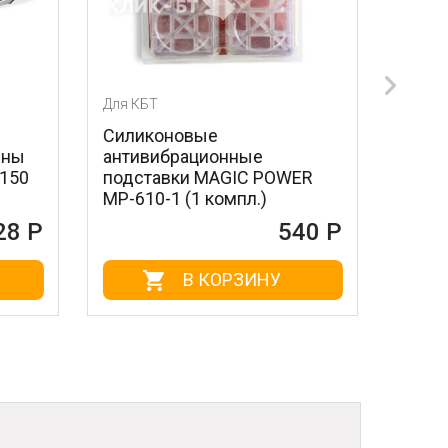
Для КБТ
Силиконовые
ные
антивибрационные
IC POWER
подставки BON BN-610-1 (1
пл.)
компл.)
540 Р
588 Р
РЗИНУ
В КОРЗИНУ