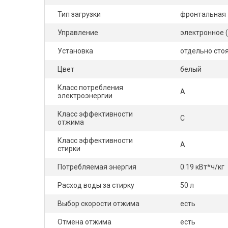
Тип загрузки
фронтальная
Управление
электронное 
Установка
отдельно сто
Цвет
белый
Класс потребления
A
электроэнергии
Класс эффективности
C
отжима
Класс эффективности
A
стирки
Потребляемая энергия
0.19 кВт*ч/кг
Расход воды за стирку
50 л
Выбор скорости отжима
есть
Отмена отжима
есть