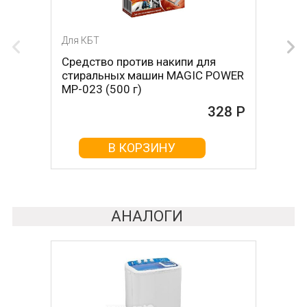
Для КБТ
Для КБТ
Средство против накипи для
Средство против накипи для
стиральных машин MAGIC POWER
стиральных машин BON BN-023
MP-023 (500 г)
(500 г)
328 Р
161 Р
В КОРЗИНУ
В КОРЗИНУ
АНАЛОГИ