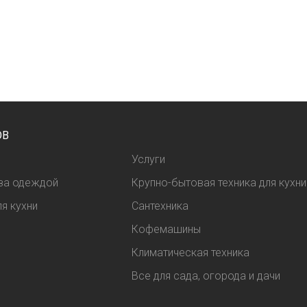
ОВ
Услуги
 за одеждой
Крупно-бытовая техника для кухни
я кухни
Сантехника
Кофемашины
Климатическая техника
Все для сада, огорода и дачи