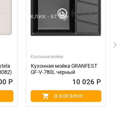
Кухонные мойки
Кухонные мойк
Кухонная мойка GRANFEST
Кухонная мо
GF-V-780L черный
Shtain Platz 
сифон
10 026 Р
В КОРЗИНУ
В 