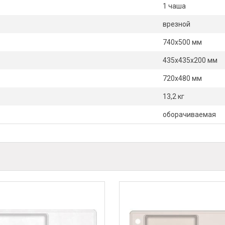
1 чаша
врезной
740х500 мм
435х435х200 мм
720х480 мм
13,2 кг
оборачиваемая