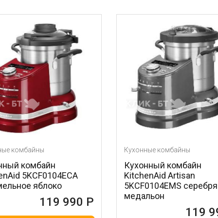
ные комбайны
Кухонные комбайны
нный комбайн
Кухонный комбайн
henAid 5KCF0104ECA
KitchenAid Artisan
мельное яблоко
5KCF0104EMS серебр
медальон
119 990 Р
119 9