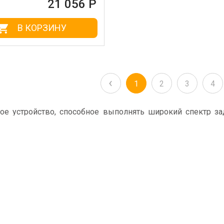
21 056 Р
В КОРЗИНУ
‹
1
2
3
4
 устройство, способное выполнять широкий спектр зада
гает ускорить процесс приготовления блюд, освобождая 
двигателя, системы управления (кнопочной или сенсорной
ров), так и компактным (менее двух литров), а разнооб
зависит от этих параметров.
 кухонные комбайны по привлекательным ценам. Здесь 
 ассортименте разная мощность, вместимость контейнера
осто: разместите заказ на сайте или обратитесь к нашим
довлетворить все потребности клиентов.