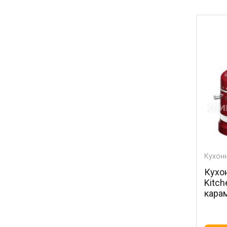
Кухон
Кухо
Kitc
кара