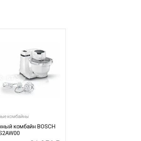
ные комбайны
нный комбайн BOSCH
S2AW00