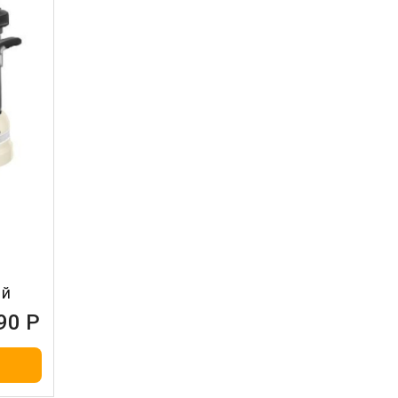
ый
90 Р