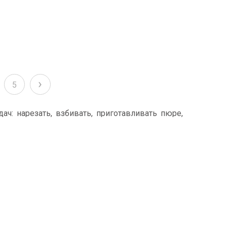
›
5
ч: нарезать, взбивать, приготавливать пюре,
от сложных и утомительных задач. Состоит из
), чаши и различных насадок. Объем комбайна
разие насадок позволяет выбрать подходящую
вы найдете отзывы покупателей и подробные
 и материал корпуса. Купить кухонный комбайн
 онлайн-консультантам. Мы постоянно следим за