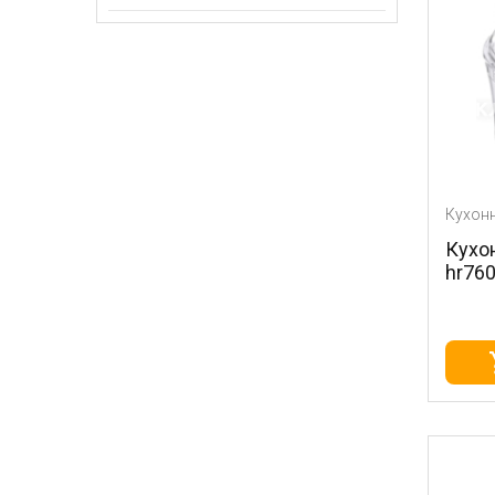
Кухон
Кухо
hr76