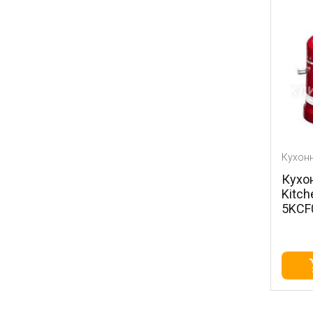
Кухон
Кухо
Kitch
5KCF