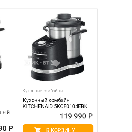
Кухонные комбайны
Кухонный комбайн
KITCHENAID 5KCF0104EBK
яный
119 990 Р
90 Р
В КОРЗИНУ