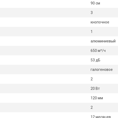
90 см
3
кнопочное
1
алюминиевый
650 м³/ч
53 дБ
галогеновое
2
20 Вт
120 мм
2
12 месяцев