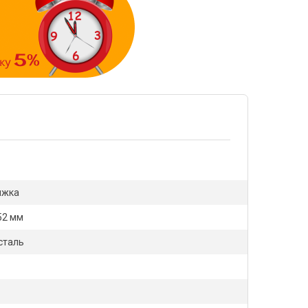
яжка
52 мм
сталь