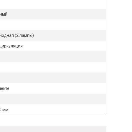
рный
иодная (2 лампы)
циркуляция
лекте
0 мм