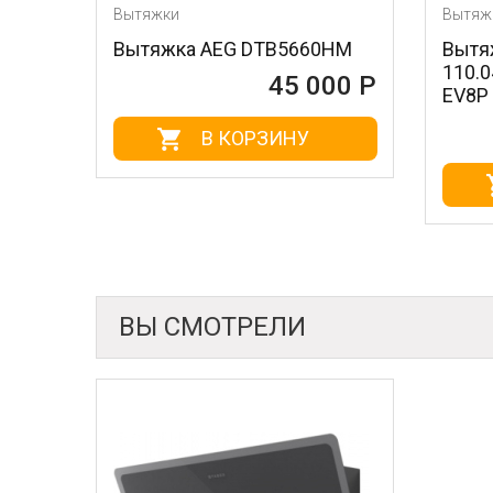
Вытяжки
Вытяжки
Вытяжка AEG DTB5660HM
Вытяжка FA
110.0458.98
45 000 Р
EV8P DG MAT
В КОРЗИНУ
В 
ВЫ СМОТРЕЛИ