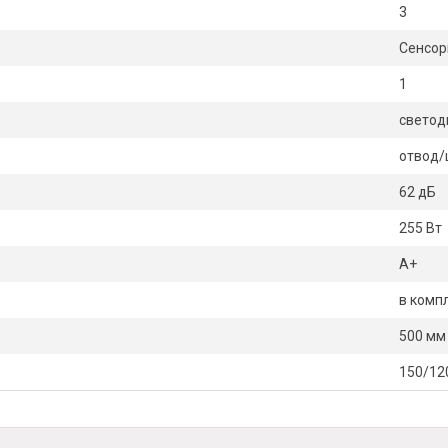
3
Сенсо
1
светод
отвод/
62 дБ
255 Вт
А+
в комп
500 мм
150/12