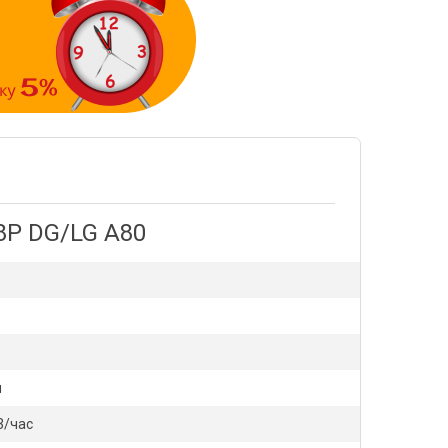
8P DG/LG A80
й
3/час