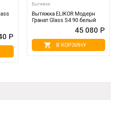
Вытяжки
Вытяжки
Вытяжка ELIKOR Модерн
Вытяжка ELI
Гранат Glass S4 90 белый
GLASS S 4 90
черное стек
45 080 Р
В КОРЗИНУ
В 