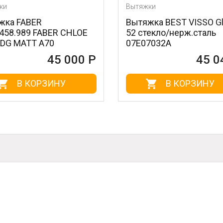
Вытяжки
BER
Вытяжка BEST VISSO Glass
9 FABER CHLOE
52 стекло/нерж.сталь
T A70
07E07032A
45 000 Р
45 040 Р
КОРЗИНУ
В КОРЗИНУ