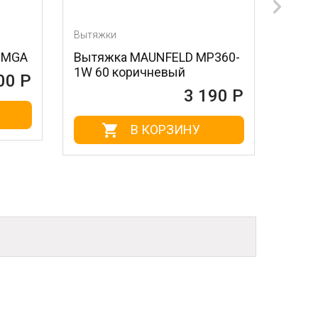
Вытяжки
Вытяжк
 МGA
Вытяжка MAUNFELD MР360-
Вытяж
1W 60 коричневый
HМР36
0 Р
нержа
3 190 Р
В КОРЗИНУ