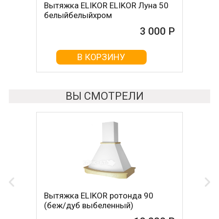
Вытяжка ELIKOR ELIKOR Луна 50
Вытяжка под шкаф Oasis PD-60W
белыйбелыйхром
(М)
3 000 Р
3 100 Р
В КОРЗИНУ
В КОРЗИНУ
ВЫ СМОТРЕЛИ
Вытяжка ELIKOR ротонда 90
(беж/дуб выбеленный)