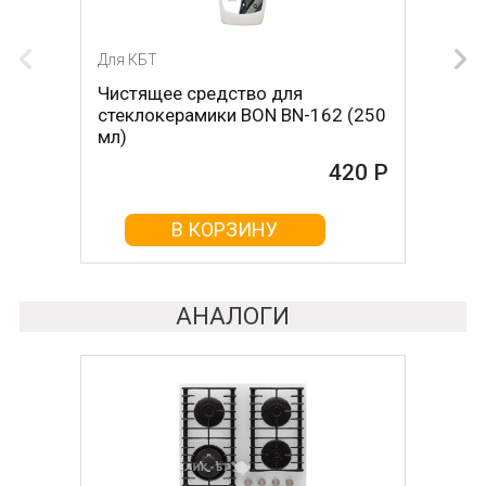
Для КБТ
Для КБТ
Чистящее средство для
Скребок для ухода за
стеклокерамики BON BN-162 (250
стеклокерамикой BON BN-603
мл)
465 Р
420 Р
В КОРЗИНУ
В КОРЗИНУ
АНАЛОГИ