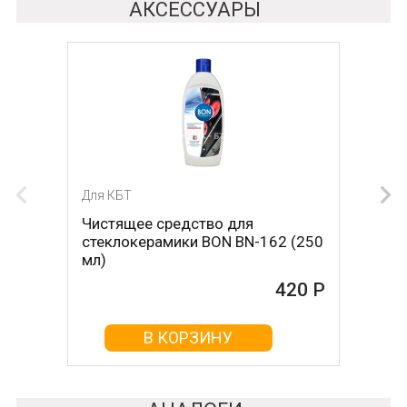
АКСЕССУАРЫ
Для КБТ
Для КБТ
Чистящее средство для
Скребок для ухода за
стеклокерамики BON BN-162 (250
стеклокерамикой BON BN-603
мл)
465 Р
420 Р
В КОРЗИНУ
В КОРЗИНУ