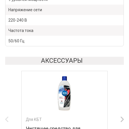
Напряжение сети
220-240 В
Частота тока
50/60 Гц
АКСЕССУАРЫ
Для КБТ
Для КБТ
Чистящее средство для
Скребок для ухода за