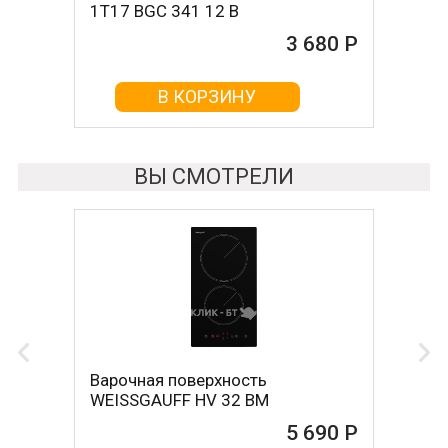
1T17 BGС 341 12 B
ORSA 30 BL
3 680 Р
4 000 Р
В КОРЗИНУ
В КОРЗИНУ
ВЫ СМОТРЕЛИ
Варочная поверхность
WEISSGAUFF HV 32 BM
5 690 Р