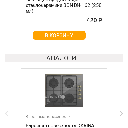
стеклокерамики BON BN-162 (250
стеклокерамикой BON BN-603
мл)
465 Р
420 Р
В КОРЗИНУ
В КОРЗИНУ
АНАЛОГИ
Варочные поверхности
Варочные поверхности
Варочная поверхность DARINA
Варочная поверхность Krona