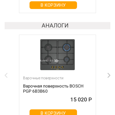
В КОРЗИНУ
АНАЛОГИ
Варочные поверхности
Варочные поверхности
Варочная поверхность BOSCH
Варочная поверхность OASIS P-
PGP 6B3B60
MNRT (B)
15 020 Р
15 026 Р
В КОРЗИНУ
В КОРЗИНУ