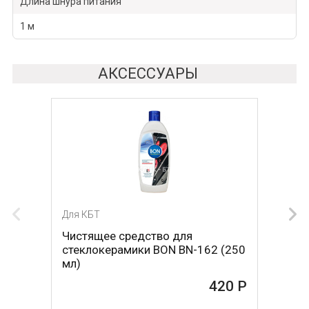
Длина шнура питания
1 м
АКСЕССУАРЫ
Для КБТ
Для КБТ
Чистящее средство для
Скребок для ухода за
стеклокерамики BON BN-162 (250
стеклокерамикой BON BN-603
мл)
465 Р
420 Р
В КОРЗИНУ