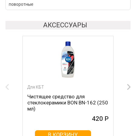
поворотные
АКСЕССУАРЫ
Для КБТ
Для КБТ
Чистящее средство для
Скребок для ухода за
стеклокерамики BON BN-162 (250
стеклокерамикой BON BN-603
мл)
465 Р
420 Р
В КОРЗИНУ
В КОРЗИНУ