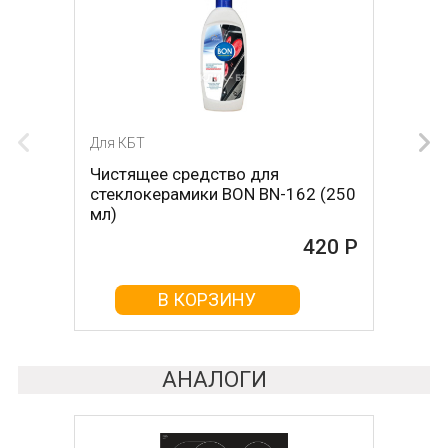
Для КБТ
Для КБТ
Чистящее средство для
Скребок для ухода за
стеклокерамики BON BN-162 (250
стеклокерамикой BON BN-603
мл)
465 Р
420 Р
В КОРЗИНУ
В КОРЗИНУ
АНАЛОГИ