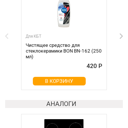
Для КБТ
Для КБТ
Чистящее средство для
Скребок для ухода за
стеклокерамики BON BN-162 (250
стеклокерамикой BON BN-603
мл)
465 Р
420 Р
В КОРЗИНУ
В КОРЗИНУ
АНАЛОГИ