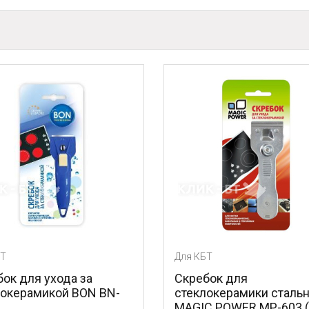
Для КБТ
а за
Скребок для
 BON BN-
стеклокерамики стальной
MAGIC POWER MP-603 (1