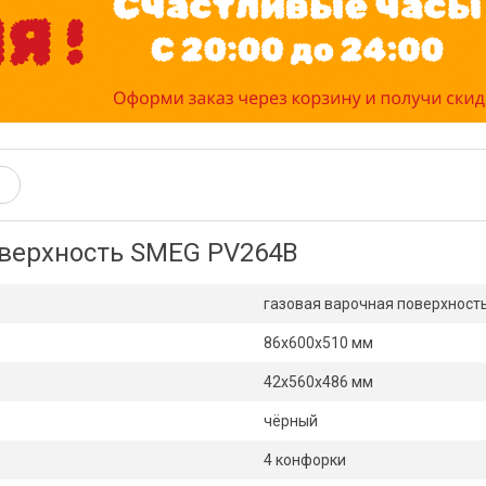
оверхность SMEG PV264B
газовая варочная поверхност
86х600х510 мм
42х560х486 мм
чёрный
4 конфорки