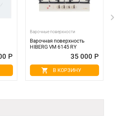
Варочные поверхности
Варочные поверхно
Варочная поверхность
Варочная повер
HIBERG VM 6145 RY
CANDY CDI 30
35 000 Р
В КОРЗИНУ
В КОР