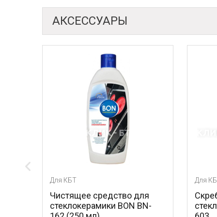
АКСЕССУАРЫ
Для КБТ
Для КБТ
Чистящее средство для
Скребок для уход
стеклокерамики BON BN-
стеклокерамикой
162 (250 мл)
603