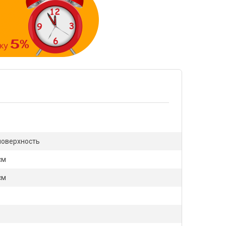
поверхность
см
см