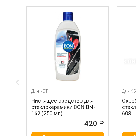
Для КБТ
Для КБТ
Чистящее средство для
Скребок для ух
стеклокерамики BON BN-
стеклокерамико
162 (250 мл)
603
420 Р