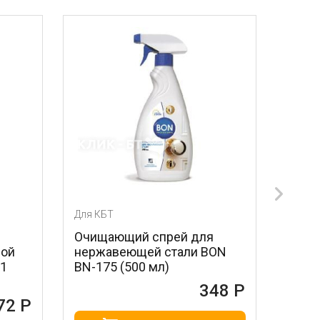
Для КБТ
Для КБТ
Очищающий спрей для
Лезвия для скр
нержавеющей стали BON
стальные MAGI
BN-175 (500 мл)
604 (3 шт.)
348 Р