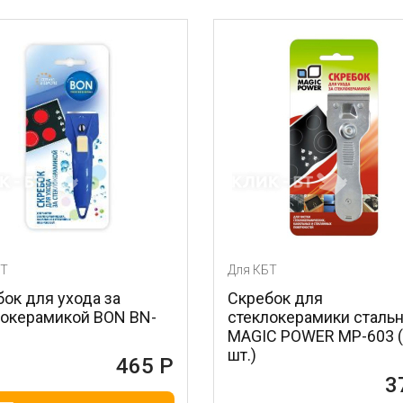
Для КБТ
ода за
Скребок для
й BON BN-
стеклокерамики стальной
MAGIC POWER MP-603 (1
шт.)
465 Р
372 Р