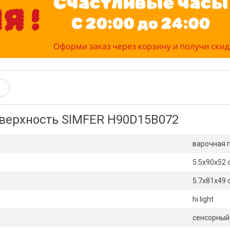
оверхность SIMFER H90D15B072
варочная 
5.5x90x52 
5.7x81x49 
hi light
сенсорный