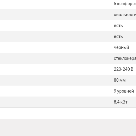
5 конфоро
овальная 
есть
есть
чёрный
стеклокер
220-240 В
80 мм
9 уровней
8,4 кВт