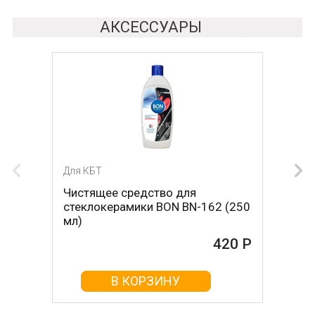
АКСЕССУАРЫ
Для КБТ
Для КБТ
Чистящее средство для
Скребок для ухода за
стеклокерамики BON BN-162 (250
стеклокерамикой BON BN-603
мл)
465 Р
420 Р
В КОРЗИНУ
В КОРЗИНУ