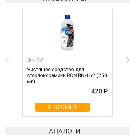
Для КБТ
Для КБТ
Чистящее средство для
Скребок для ухода за
стеклокерамики BON BN-162 (250
стеклокерамикой BON BN-603
мл)
465 Р
420 Р
В КОРЗИНУ
В КОРЗИНУ
АНАЛОГИ