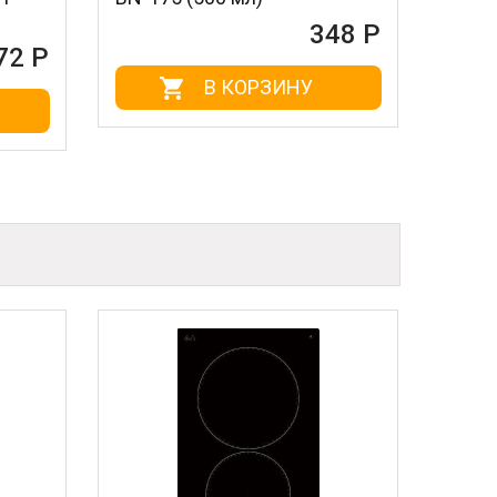
348 Р
В КОРЗИНУ
В К