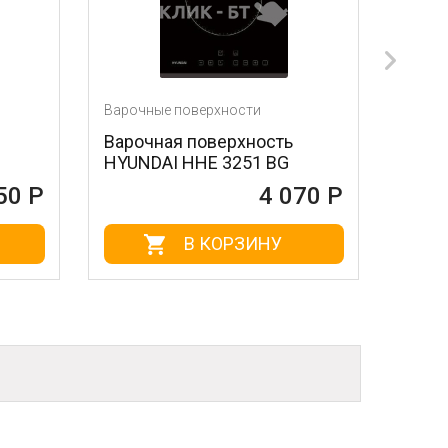
Варочные поверхности
Варочные повер
Варочная поверхность
Варочная по
HYUNDAI HHE 3251 BG
Kuchenchef 
4 070 Р
В КОРЗИНУ
В 