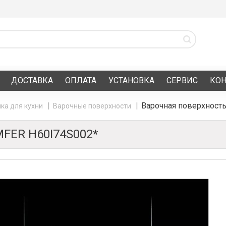
ДОСТАВКА
ОПЛАТА
УСТАНОВКА
СЕРВИС
КО
Варочная поверхност
ка для кухни
Варочные поверхности
FER H60I74S002*