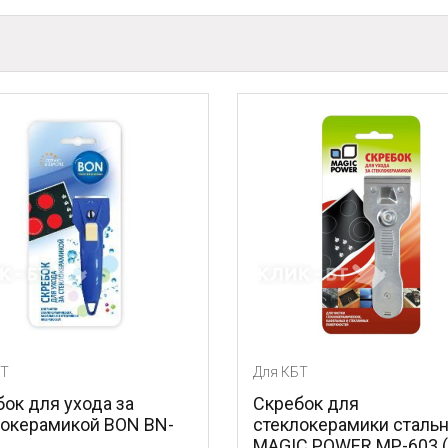
Для КБТ
хода за
Скребок для
кой BON BN-
стеклокерамики стальной
MAGIC POWER MP-603 (1