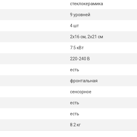
стеклокерамика
9 уровней
4 шт
2х16 см, 2х21 см
7.5 кВт
220-240 В
есть
фронтальная
сенсорное
есть
есть
8.2 кг