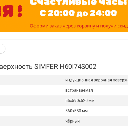
верхность SIMFER H60I74S002
индукционная варочная поверх
встраиваемая
55х590х520 мм
560х550 мм
чёрный