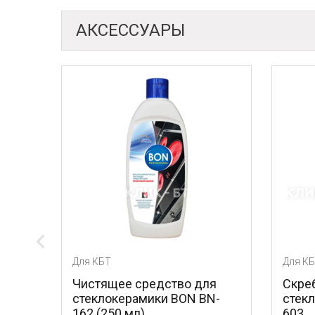
АКСЕССУАРЫ
Для КБТ
Для КБТ
Чистящее средство для
Скребок для у
стеклокерамики BON BN-
стеклокерами
162 (250 мл)
603