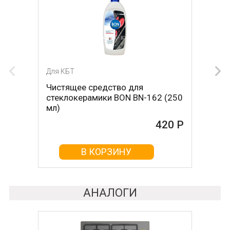
Для КБТ
Для КБТ
Чистящее средство для
Скребок для ухода за
стеклокерамики BON BN-162 (250
стеклокерамикой BON BN-603
мл)
465 Р
420 Р
В КОРЗИНУ
В КОРЗИНУ
АНАЛОГИ