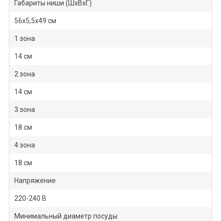
Габариты ниши (ШхВхГ)
56х5,5х49 см
1 зона
14 см
2 зона
14 см
3 зона
18 см
4 зона
18 см
Напряжение
220-240 В
Минимальный диаметр посуды