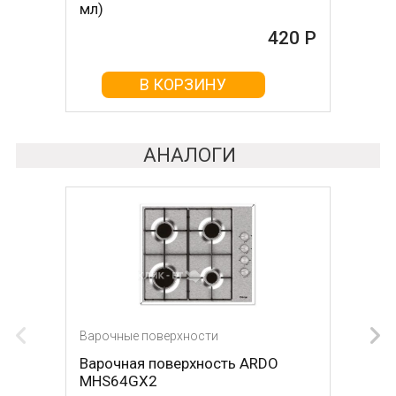
мл)
465 Р
420 Р
В КОРЗИНУ
В КОРЗИНУ
АНАЛОГИ
Варочные поверхности
Варочные поверхности
Варочная поверхность ARDO
Варочная поверхность KRONA
MHS64GX2
Hagel 60 WH W