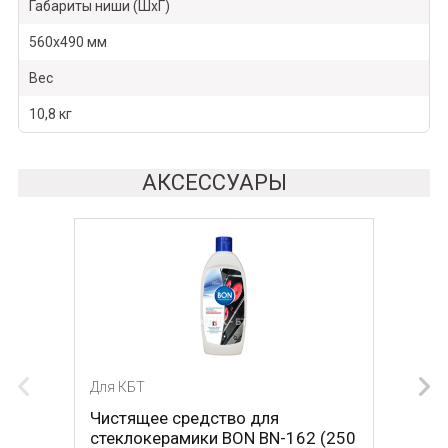
Габариты ниши (ШхГ)
560х490 мм
Вес
10,8 кг
АКСЕССУАРЫ
Для КБТ
Для КБТ
Чистящее средство для
Скребок для ухода за
стеклокерамики BON BN-162 (250
стеклокерамикой BON BN-603