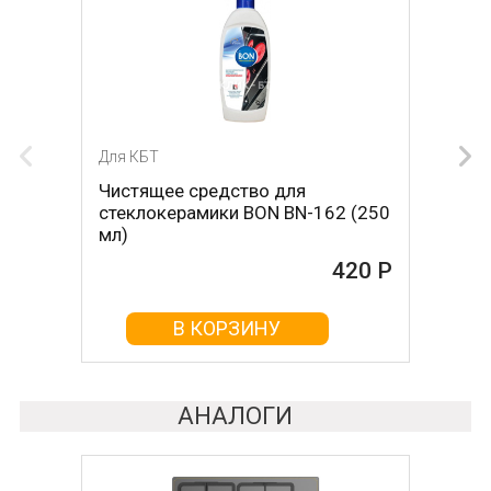
Для КБТ
Для КБТ
Чистящее средство для
Скребок для ухода за
стеклокерамики BON BN-162 (250
стеклокерамикой BON BN-603
мл)
465 Р
420 Р
В КОРЗИНУ
В КОРЗИНУ
АНАЛОГИ