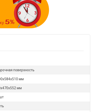
арочная поверхность
00x584x510 мм
0х470х552 мм
 шт
сть