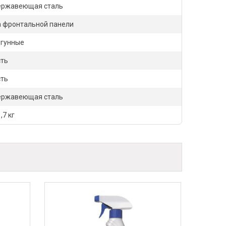
ержавеющая сталь
а фронтальной панели
угунные
сть
сть
ержавеющая сталь
,7 кг