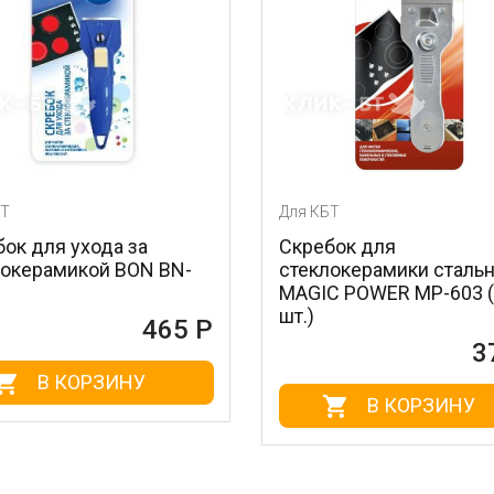
Для КБТ
Для
а
Скребок для
Оч
N BN-
стеклокерамики стальной
не
MAGIC POWER MP-603 (1
BN-
шт.)
465 Р
372 Р
В КОРЗИНУ