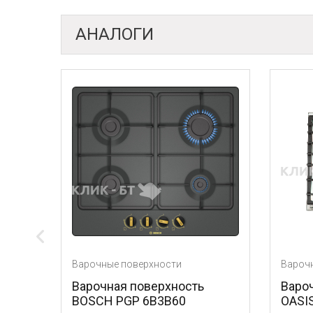
АНАЛОГИ
рочные поверхности
Варочные поверхности
рочная поверхность
Варочная поверхно
OSCH PGP 6B3B60
OASIS P-MNRT (B)