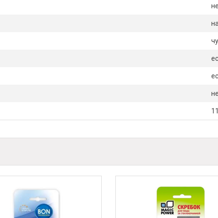
н
н
ч
е
е
н
11