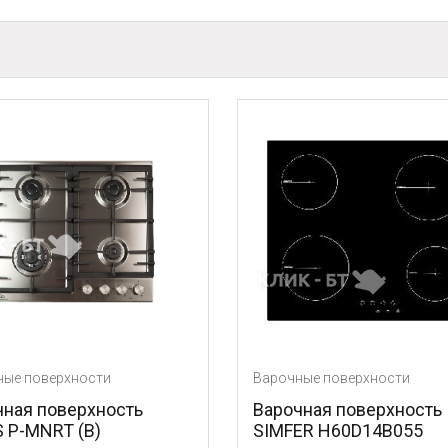
Варочные поверхности
Ва
сть
Варочная поверхность
В
SIMFER H60D14B055
F