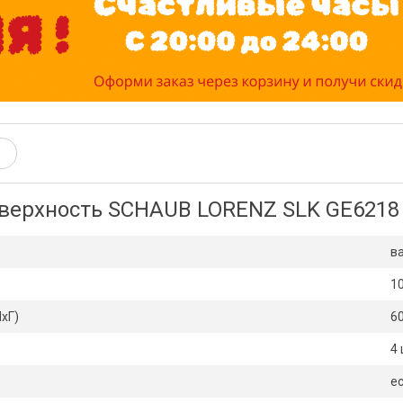
оверхность SCHAUB LORENZ SLK GE6218
в
1
хГ)
6
4
е