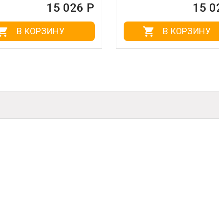
IV
 026 Р
15 028 Р
У
В КОРЗИНУ