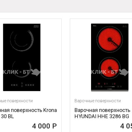
Варочные поверхности
Вароч
 Krona
Варочная поверхность
Варо
HYUNDAI HHE 3286 BG
HYUN
000 Р
4 050 Р