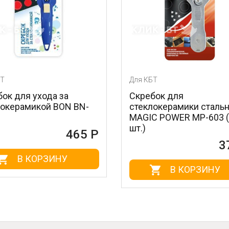
Для КБТ
Для КБ
Скребок для
Очища
N-
стеклокерамики стальной
нержа
MAGIC POWER MP-603 (1
BN-175
шт.)
5 Р
372 Р
В КОРЗИНУ