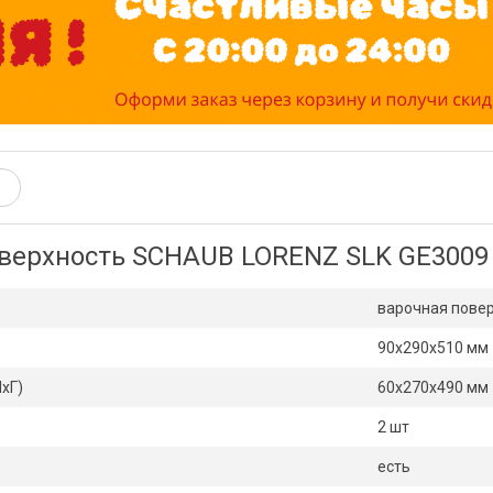
оверхность SCHAUB LORENZ SLK GE3009
варочная пове
90х290x510 мм
хГ)
60х270x490 мм
2 шт
есть