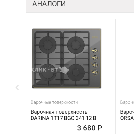
АНАЛОГИ
ные поверхности
Варочные поверхности
чная поверхность
Варочная поверхность
NA 1T17 BGС 341 12 B
ORSA 30 BL
3 680 Р
4 