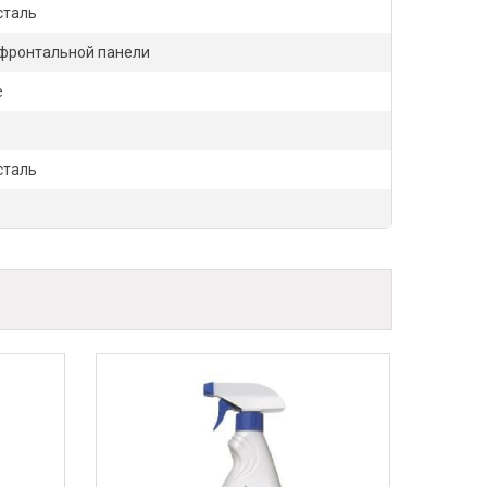
сталь
 фронтальной панели
е
сталь