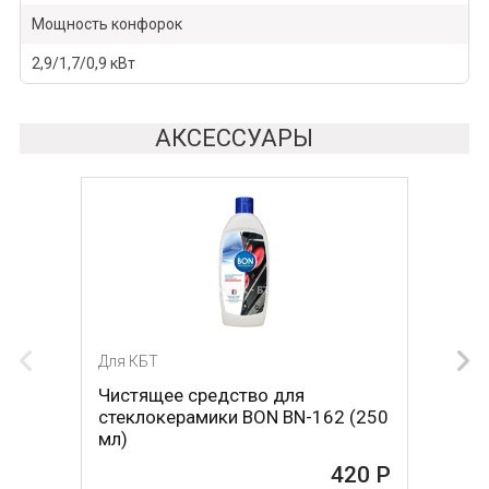
Мощность конфорок
2,9/1,7/0,9 кВт
АКСЕССУАРЫ
Для КБТ
Для КБТ
Чистящее средство для
Скребок для ухода за
стеклокерамики BON BN-162 (250
стеклокерамикой BON BN-603
мл)
465 Р
420 Р