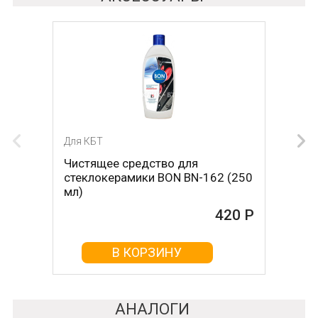
Для КБТ
Для КБТ
Чистящее средство для
Скребок для ухода за
стеклокерамики BON BN-162 (250
стеклокерамикой BON BN-603
мл)
465 Р
420 Р
В КОРЗИНУ
В КОРЗИНУ
АНАЛОГИ