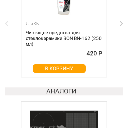
Для КБТ
Для КБТ
Чистящее средство для
Скребок для ухода за
стеклокерамики BON BN-162 (250
стеклокерамикой BON BN-603
мл)
465 Р
420 Р
В КОРЗИНУ
В КОРЗИНУ
АНАЛОГИ