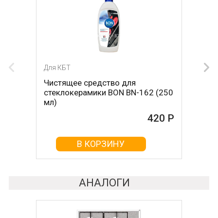
Для КБТ
Для КБТ
Чистящее средство для
Скребок для ухода за
стеклокерамики BON BN-162 (250
стеклокерамикой BON BN-603
мл)
465 Р
420 Р
В КОРЗИНУ
В КОРЗИНУ
АНАЛОГИ