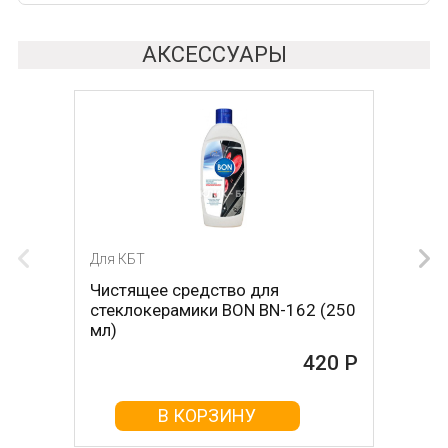
АКСЕССУАРЫ
Для КБТ
Для КБТ
Чистящее средство для
Скребок для ухода за
стеклокерамики BON BN-162 (250
стеклокерамикой BON BN-603
мл)
465 Р
420 Р
В КОРЗИНУ
В КОРЗИНУ