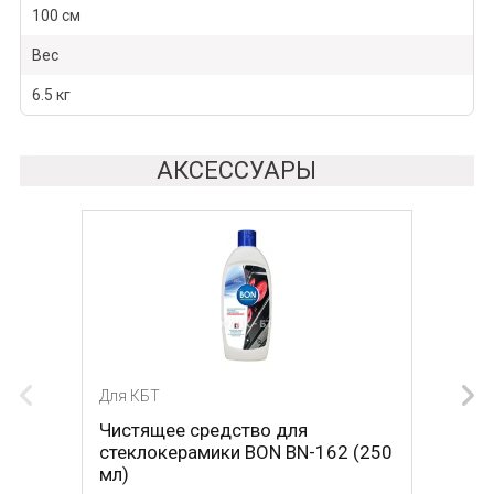
100 см
Вес
6.5 кг
АКСЕССУАРЫ
Для КБТ
Для КБТ
Чистящее средство для
Скребок для ухода за
стеклокерамики BON BN-162 (250
стеклокерамикой BON BN-603
мл)
465 Р