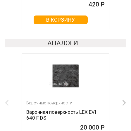
420 Р
В КОРЗИНУ
В КОРЗИНУ
АНАЛОГИ
Варочные поверхности
Варочные поверхности
Варочная поверхность LEX EVI
Газовая панель Gorenje GTW 641
640 F DS
SYB
20 000 Р
20 000 Р