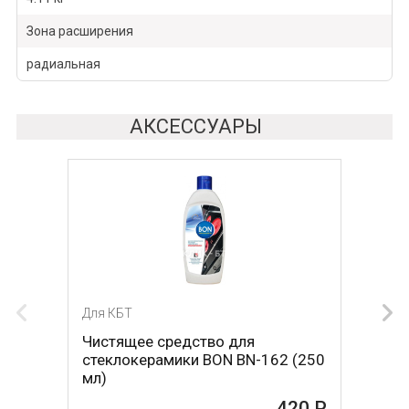
Зона расширения
радиальная
АКСЕССУАРЫ
Для КБТ
Для КБТ
Чистящее средство для
Скребок для ухода за
стеклокерамики BON BN-162 (250
стеклокерамикой BON BN-603
мл)
465 Р
420 Р